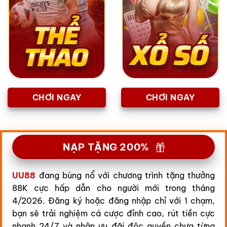
CHƠI NGAY
CHƠI NGAY
NẠP TẶNG 200%
UU88
đang bùng nổ với chương trình tặng thưởng
88K cực hấp dẫn cho người mới trong tháng
4/2026. Đăng ký hoặc đăng nhập chỉ với 1 chạm,
bạn sẽ trải nghiệm cá cược đỉnh cao, rút tiền cực
nhanh 24/7 và nhận ưu đãi độc quyền chưa từng