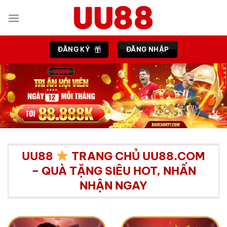
Bỏ
qua
nội
dung
ĐĂNG KÝ
ĐĂNG NHẬP
UU88
TRANG CHỦ UU88.COM
– QUÀ TẶNG SIÊU HOT, NHẤN
NHẬN NGAY