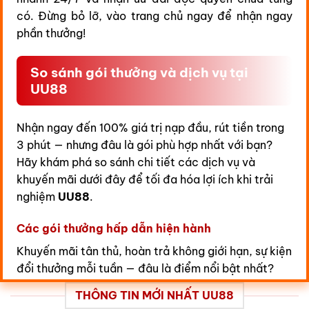
có. Đừng bỏ lỡ, vào trang chủ ngay để nhận ngay
phần thưởng!
So sánh gói thưởng và dịch vụ tại
UU88
Nhận ngay đến 100% giá trị nạp đầu, rút tiền trong
3 phút — nhưng đâu là gói phù hợp nhất với bạn?
Hãy khám phá so sánh chi tiết các dịch vụ và
khuyến mãi dưới đây để tối đa hóa lợi ích khi trải
nghiệm
UU88
.
Các gói thưởng hấp dẫn hiện hành
Khuyến mãi tân thủ, hoàn trả không giới hạn, sự kiện
đổi thưởng mỗi tuần — đâu là điểm nổi bật nhất?
Dưới đây là các ưu đãi đang rất được săn đón:
THÔNG TIN MỚI NHẤT UU88