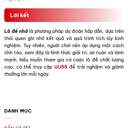
Lời kết
Lô đề nhớ
là phương pháp dự đoán hấp dẫn, dựa trên
thói quen ghi nhớ kết quả và quá trình tích lũy kinh
nghiệm. Tuy nhiên, người chơi nên áp dụng một cách
tỉnh táo, xem đây là hình thức giải trí, an toàn và lành
mạnh. Nếu muốn tham gia cá cược lô đề chất lượng
cao, có thể truy cập
UU88
để trải nghiệm và giành
thưởng lớn mỗi ngày.
DANH MỤC