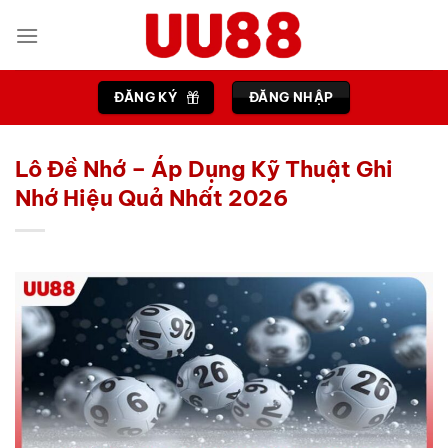
Bỏ
qua
nội
dung
ĐĂNG KÝ
ĐĂNG NHẬP
Lô Đề Nhớ – Áp Dụng Kỹ Thuật Ghi
Nhớ Hiệu Quả Nhất 2026