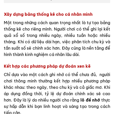
Xây dựng bảng thống kê cho cá nhân mình
Một trong những cách quan trọng nhất là tự tạo bảng
thống kê cho riêng mình. Người chơi có thể ghi lại kết
quả xổ số trong nhiều ngày, nhiều tuần hoặc nhiều
tháng. Khi có dữ liệu dài hạn, việc phân tích chu kỳ và
tần suất số sẽ chính xác hơn. Đây cũng là nền tảng để
hình thành kinh nghiệm cá nhân lâu dài.
Kết hợp các phương pháp dự đoán xen kẽ
Chỉ dựa vào một cách ghi nhớ có thể chưa đủ, người
chơi thông minh thường kết hợp nhiều phương pháp
khác nhau: theo ngày, theo chu kỳ và cả giấc mơ. Khi
áp dụng đồng thời, tỷ lệ dự đoán chính xác sẽ cao
hơn. Đây là lý do nhiều người cho rằng
lô đề nhớ
thực
sự hấp dẫn khi bạn linh hoạt và sáng tạo trong cách
tiếp cận.