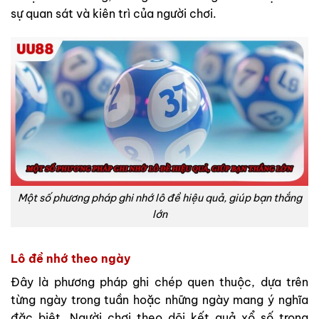
sự quan sát và kiên trì của người chơi.
Một số phương pháp ghi nhớ lô đề hiệu quả, giúp bạn thắng
lớn
Lô đề nhớ theo ngày
Đây là phương pháp ghi chép quen thuộc, dựa trên
từng ngày trong tuần hoặc những ngày mang ý nghĩa
đặc biệt. Người chơi theo dõi kết quả xổ số trong