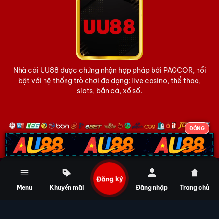
Nhất
2026
Nhà cái UU88 được chứng nhận hợp pháp bởi PAGCOR, nổi
bật với hệ thống trò chơi đa dạng: live casino, thể thao,
slots, bắn cá, xổ số.
ĐÓNG
2026 ©
YERSIN
Đăng ký
Đăng ký
Menu
Khuyến mãi
Đăng nhập
Trang chủ
Menu
KM
Đăng nhập
Trang chủ