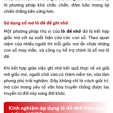
là phương pháp khá chắc chắn, đảm bảo mang lại
chiến thắng bền vững hơn.
Sử dụng sổ mơ lô đề để ghi nhớ
Một phương pháp thú vị của
lô đề nhớ
đó là kết hợp
giấc mơ với sự xuất hiện của các con số. Theo quan
niệm của nhiều người thì mỗi giấc mơ ẩn chứa những
con số may mắn, và công cụ hỗ trợ chính là sổ mơ lô
đề.
Khi kết hợp giữa việc ghi nhớ kết quả thực tế và giải
mã giấc mơ, người chơi vừa có thêm niềm tin, vừa làm
phong phú trải nghiệm. Đây không chỉ là cách giải trí,
mà còn mang yếu tố văn hóa truyền thống được lưu
truyền từ đời này sang đời khác.
Kinh nghiệm áp dụng lô đề nhớ hiệu quả