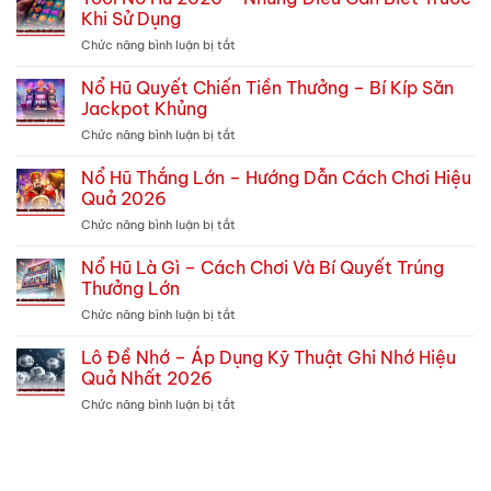
Khi Sử Dụng
ở
Chức năng bình luận bị tắt
Tool
Nổ
Nổ Hũ Quyết Chiến Tiền Thưởng – Bí Kíp Săn
Hũ
Jackpot Khủng
2026
ở
Chức năng bình luận bị tắt
–
Nổ
Những
Hũ
Nổ Hũ Thắng Lớn – Hướng Dẫn Cách Chơi Hiệu
Điều
Quyết
Cần
Quả 2026
Chiến
Biết
ở
Chức năng bình luận bị tắt
Tiền
Trước
Nổ
Thưởng
Khi
Hũ
Nổ Hũ Là Gì – Cách Chơi Và Bí Quyết Trúng
–
Sử
Thắng
Bí
Thưởng Lớn
Dụng
Lớn
Kíp
ở
Chức năng bình luận bị tắt
–
Săn
Nổ
Hướng
Jackpot
Hũ
Lô Đề Nhớ – Áp Dụng Kỹ Thuật Ghi Nhớ Hiệu
Dẫn
Khủng
Là
Cách
Quả Nhất 2026
Gì
Chơi
ở
Chức năng bình luận bị tắt
–
Hiệu
Lô
Cách
Quả
Đề
Chơi
2026
Nhớ
Và
–
Bí