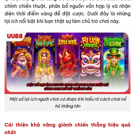
chỉnh chiến thuật, phân bổ nguồn vốn hợp lý và nhận
diện thời điểm vàng để đặt cược. Dưới đây là những
lợi ích nổi bật khi bạn thật sự làm chủ trò chơi này.
Một số lợi ích người chơi có được khi hiểu rõ cách chơi nổ
hũ thắng lớn
Cải thiện khả năng giành chiến thắng hiệu quả
nhất