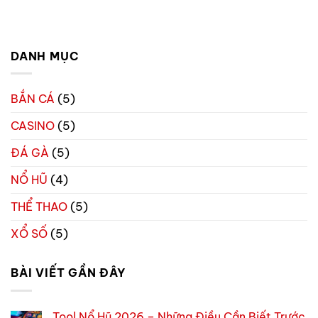
DANH MỤC
BẮN CÁ
(5)
CASINO
(5)
ĐÁ GÀ
(5)
NỔ HŨ
(4)
THỂ THAO
(5)
XỔ SỐ
(5)
BÀI VIẾT GẦN ĐÂY
Tool Nổ Hũ 2026 – Những Điều Cần Biết Trước