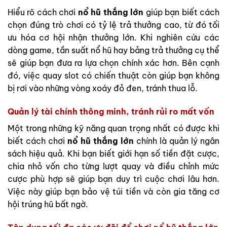
Hiểu rõ cách chơi
nổ hũ thắng lớn
giúp bạn biết cách
chọn đúng trò chơi có tỷ lệ trả thưởng cao, từ đó tối
ưu hóa cơ hội nhận thưởng lớn. Khi nghiên cứu các
dòng game, tần suất nổ hũ hay bảng trả thưởng cụ thể
sẽ giúp bạn đưa ra lựa chọn chính xác hơn. Bên cạnh
đó, việc quay slot có chiến thuật còn giúp bạn không
bị rơi vào những vòng xoáy đỏ đen, tránh thua lỗ.
Quản lý tài chính thông minh, tránh rủi ro mất vốn
Một trong những kỹ năng quan trọng nhất có được khi
biết cách chơi
nổ hũ thắng lớn
chính là quản lý ngân
sách hiệu quả. Khi bạn biết giới hạn số tiền đặt cược,
chia nhỏ vốn cho từng lượt quay và điều chỉnh mức
cược phù hợp sẽ giúp bạn duy trì cuộc chơi lâu hơn.
Việc này giúp bạn bảo vệ túi tiền và còn gia tăng cơ
hội trúng hũ bất ngờ.