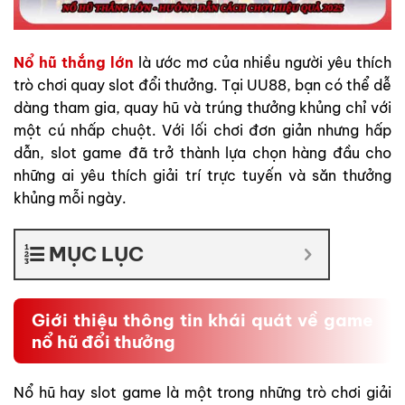
Nổ hũ thắng lớn
là ước mơ của nhiều người yêu thích
trò chơi quay slot đổi thưởng. Tại UU88, bạn có thể dễ
dàng tham gia, quay hũ và trúng thưởng khủng chỉ với
một cú nhấp chuột. Với lối chơi đơn giản nhưng hấp
dẫn, slot game đã trở thành lựa chọn hàng đầu cho
những ai yêu thích giải trí trực tuyến và săn thưởng
khủng mỗi ngày.
MỤC LỤC
Giới thiệu thông tin khái quát về game
nổ hũ đổi thưởng
Nổ hũ hay slot game là một trong những trò chơi giải