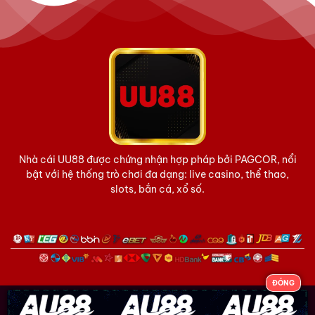
Thuật
Lớn
Ghi
Nhớ
Hiệu
Quả
Nhất
2026
Nhà cái UU88 được chứng nhận hợp pháp bởi PAGCOR, nổi
bật với hệ thống trò chơi đa dạng: live casino, thể thao,
slots, bắn cá, xổ số.
ĐÓNG
2026 ©
YERSIN