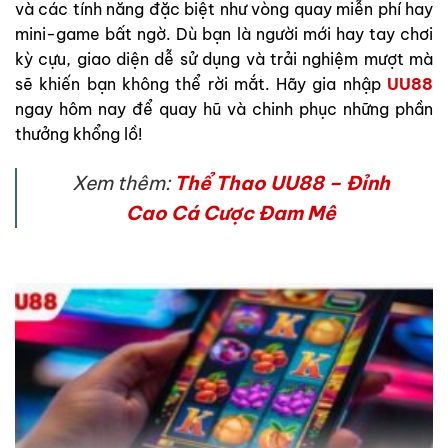
và các tính năng đặc biệt như vòng quay miễn phí hay
mini-game bất ngờ. Dù bạn là người mới hay tay chơi
kỳ cựu, giao diện dễ sử dụng và trải nghiệm mượt mà
sẽ khiến bạn không thể rời mắt. Hãy gia nhập
UU88
ngay hôm nay để quay hũ và chinh phục những phần
thưởng khổng lồ!
Xem thêm:
Thể Thao UU88 – Đỉnh
Cao Cá Cược Đam Mê