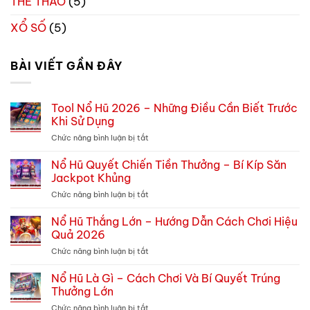
THỂ THAO
(5)
XỔ SỐ
(5)
BÀI VIẾT GẦN ĐÂY
Tool Nổ Hũ 2026 – Những Điều Cần Biết Trước
Khi Sử Dụng
ở
Chức năng bình luận bị tắt
Tool
Nổ
Nổ Hũ Quyết Chiến Tiền Thưởng – Bí Kíp Săn
Hũ
Jackpot Khủng
2026
ở
Chức năng bình luận bị tắt
–
Nổ
Những
Hũ
Nổ Hũ Thắng Lớn – Hướng Dẫn Cách Chơi Hiệu
Điều
Quyết
Cần
Quả 2026
Chiến
Biết
ở
Chức năng bình luận bị tắt
Tiền
Trước
Nổ
Thưởng
Khi
Hũ
Nổ Hũ Là Gì – Cách Chơi Và Bí Quyết Trúng
–
Sử
Thắng
Bí
Thưởng Lớn
Dụng
Lớn
Kíp
ở
Chức năng bình luận bị tắt
–