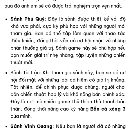
qua đó anh em sẽ có được trải nghiệm trọn vẹn nhất.
Sảnh Phú Quý
: Đây là sảnh được thiết kế với độ
khó vừa phải, cực kỳ phù hợp với những người mới
tham gia. Bạn có thể tập làm quen với thao tác
điều khiển, đồng thời vẫn có cơ hội nhận về những
phần thưởng giá trị. Sảnh game này sẽ phù hợp nếu
bạn muốn giải trí nhẹ nhàng, tập luyện những chiến
thuật mới.
Sảnh Tài Lộc: Khi tham gia sảnh này, bạn sẽ có cơ
hội đối mặt với những loài cá hiếm có giá trị khủng.
Tất nhiên, để chinh phục được chúng, người chơi
cần chiến thuật hợp lý và khả năng bắn chính xác.
Đây là nơi mà nhiều game thủ thích thử thách bản
thân, đồng thời nâng cao kỹ năng
Bắn cá xèng 3
của mình.
Sảnh Vinh Quang
: Nếu bạn là người đã có những