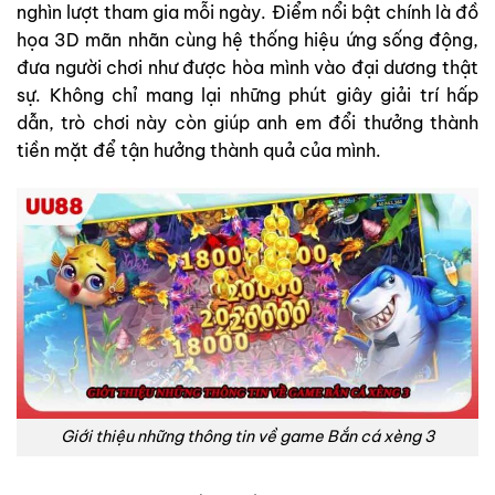
nghìn lượt tham gia mỗi ngày. Điểm nổi bật chính là đồ
họa 3D mãn nhãn cùng hệ thống hiệu ứng sống động,
đưa người chơi như được hòa mình vào đại dương thật
sự. Không chỉ mang lại những phút giây giải trí hấp
dẫn, trò chơi này còn giúp anh em đổi thưởng thành
tiền mặt để tận hưởng thành quả của mình.
Giới thiệu những thông tin về game Bắn cá xèng 3