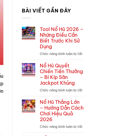
BÀI VIẾT GẦN ĐÂY
Tool Nổ Hũ 2026 –
Những Điều Cần
Biết Trước Khi Sử
Dụng
ở
Chức năng bình luận bị tắt
Tool
Nổ
Nổ Hũ Quyết
Hũ
Chiến Tiền Thưởng
2026
ấu
– Bí Kíp Săn
–
Jackpot Khủng
úp
Những
Điều
ở
ơn
Chức năng bình luận bị tắt
Cần
Nổ
Biết
Hũ
Nổ Hũ Thắng Lớn
Trước
Quyết
– Hướng Dẫn Cách
Khi
Chiến
Chơi Hiệu Quả
Sử
Tiền
2026
Dụng
Thưởng
–
ở
Chức năng bình luận bị tắt
Bí
Nổ