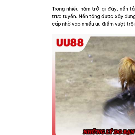
Trong nhiều năm trở lại đây, nền tả
trực tuyến. Nền tảng được xây dựng
cấp nhờ vào nhiều ưu điểm vượt trội