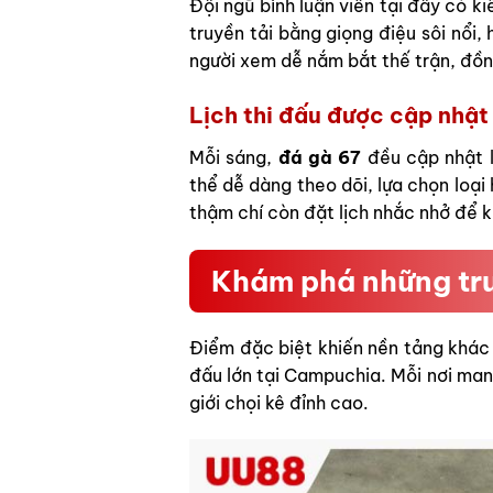
Đội ngũ bình luận viên tại đây có k
truyền tải bằng giọng điệu sôi nổi,
người xem dễ nắm bắt thế trận, đồn
Lịch thi đấu được cập nhật 
Mỗi sáng,
đá gà 67
đều cập nhật 
thể dễ dàng theo dõi, lựa chọn loại 
thậm chí còn đặt lịch nhắc nhở để k
Khám phá những trư
Điểm đặc biệt khiến nền tảng khác b
đấu lớn tại Campuchia. Mỗi nơi man
giới chọi kê đỉnh cao.