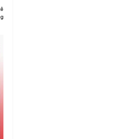
kê
ng