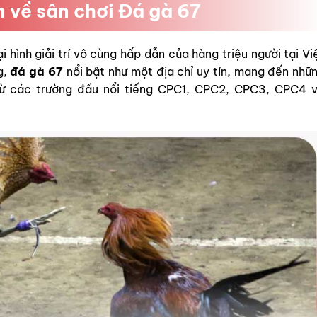
n về sân chơi Đá gà 67
 hình giải trí vô cùng hấp dẫn của hàng triệu người tại Vi
g,
đá gà 67
nổi bật như một địa chỉ uy tín, mang đến nhữ
 từ các trường đấu nổi tiếng CPC1, CPC2, CPC3, CPC4 