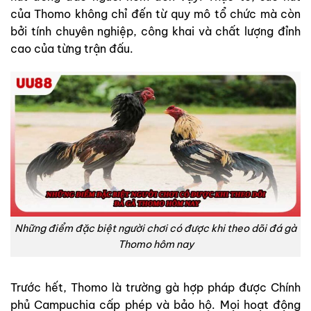
của Thomo không chỉ đến từ quy mô tổ chức mà còn
bởi tính chuyên nghiệp, công khai và chất lượng đỉnh
cao của từng trận đấu.
Những điểm đặc biệt người chơi có được khi theo dõi đá gà
Thomo hôm nay
Trước hết, Thomo là trường gà hợp pháp được Chính
phủ Campuchia cấp phép và bảo hộ. Mọi hoạt động