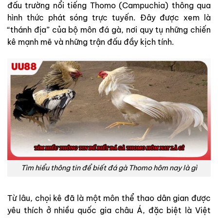
đấu trường nổi tiếng Thomo (Campuchia) thông qua
hình thức phát sóng trực tuyến. Đây được xem là
“thánh địa” của bộ môn đá gà, nơi quy tụ những chiến
kê mạnh mẽ và những trận đấu đầy kịch tính.
Tìm hiểu thông tin để biết đá gà Thomo hôm nay là gì
Từ lâu, chọi kê đã là một môn thể thao dân gian được
yêu thích ở nhiều quốc gia châu Á, đặc biệt là Việt