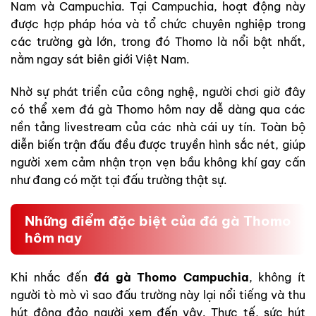
Nam và Campuchia. Tại Campuchia, hoạt động này
được hợp pháp hóa và tổ chức chuyên nghiệp trong
các trường gà lớn, trong đó Thomo là nổi bật nhất,
nằm ngay sát biên giới Việt Nam.
Nhờ sự phát triển của công nghệ, người chơi giờ đây
có thể xem đá gà Thomo hôm nay dễ dàng qua các
nền tảng livestream của các nhà cái uy tín. Toàn bộ
diễn biến trận đấu đều được truyền hình sắc nét, giúp
người xem cảm nhận trọn vẹn bầu không khí gay cấn
như đang có mặt tại đấu trường thật sự.
Những điểm đặc biệt của đá gà Thomo
hôm nay
Khi nhắc đến
đá gà Thomo Campuchia
, không ít
người tò mò vì sao đấu trường này lại nổi tiếng và thu
hút đông đảo người xem đến vậy. Thực tế, sức hút