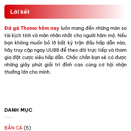
Lời kết
Đá gà Thomo hôm nay
luôn mang đến những màn so
tài kịch tính và mãn nhãn nhất cho người hâm mộ. Nếu
bạn không muốn bỏ lỡ bất kỳ trận đấu hấp dẫn nào,
hãy truy cập ngay UU88 để theo dõi trực tiếp và tham
gia đặt cược siêu hấp dẫn. Chắc chắn bạn sẽ có được
những giây phút giải trí đỉnh cao cùng cơ hội nhận
thưởng lớn cho mình.
DANH MỤC
BẮN CÁ
(5)