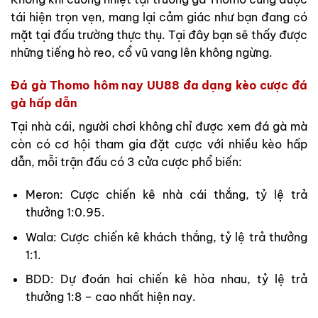
tái hiện trọn vẹn, mang lại cảm giác như bạn đang có
mặt tại đấu trường thực thụ. Tại đây bạn sẽ thấy được
những tiếng hò reo, cổ vũ vang lên không ngừng.
Đá gà Thomo hôm nay UU88 đa dạng kèo cược đá
gà hấp dẫn
Tại nhà cái, người chơi không chỉ được xem đá gà mà
còn có cơ hội tham gia đặt cược với nhiều kèo hấp
dẫn, mỗi trận đấu có 3 cửa cược phổ biến:
Meron: Cược chiến kê nhà cái thắng, tỷ lệ trả
thưởng 1:0.95.
Wala: Cược chiến kê khách thắng, tỷ lệ trả thưởng
1:1.
BDD: Dự đoán hai chiến kê hòa nhau, tỷ lệ trả
thưởng 1:8 – cao nhất hiện nay.