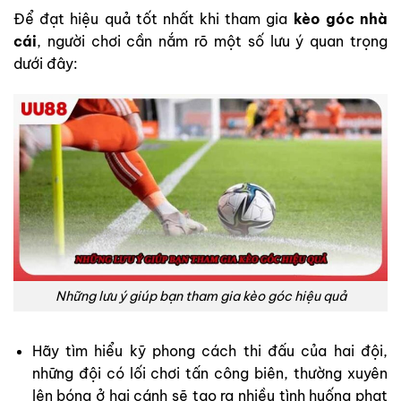
Để đạt hiệu quả tốt nhất khi tham gia
kèo góc nhà
cái
, người chơi cần nắm rõ một số lưu ý quan trọng
dưới đây:
Những lưu ý giúp bạn tham gia kèo góc hiệu quả
Hãy tìm hiểu kỹ phong cách thi đấu của hai đội,
những đội có lối chơi tấn công biên, thường xuyên
lên bóng ở hai cánh sẽ tạo ra nhiều tình huống phạt