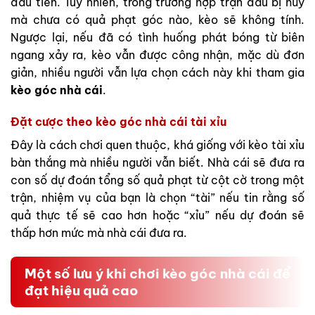
đầu tiên. Tuy nhiên, trong trường hợp trận đấu bị hủy
mà chưa có quả phạt góc nào, kèo sẽ không tính.
Ngược lại, nếu đã có tình huống phát bóng từ biên
ngang xảy ra, kèo vẫn được công nhận, mặc dù đơn
giản, nhiều người vẫn lựa chọn cách này khi tham gia
kèo góc nhà cái
.
Đặt cược theo kèo góc nhà cái tài xỉu
Đây là cách chơi quen thuộc, khá giống với kèo tài xỉu
bàn thắng mà nhiều người vẫn biết. Nhà cái sẽ đưa ra
con số dự đoán tổng số quả phạt từ cột cờ trong một
trận, nhiệm vụ của bạn là chọn “tài” nếu tin rằng số
quả thực tế sẽ cao hơn hoặc “xỉu” nếu dự đoán sẽ
thấp hơn mức mà nhà cái đưa ra.
Một số lưu ý khi chơi kèo góc nhà cái để
đạt hiệu quả cao