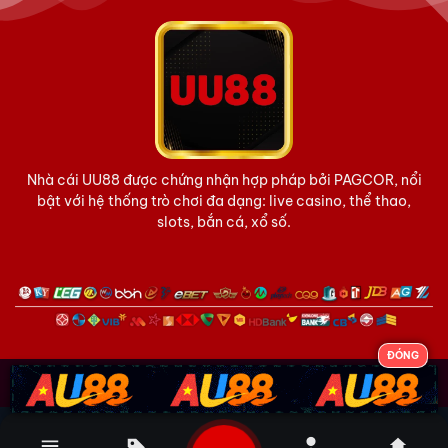
Hiệu
Quả
Nhất
2026
Nhà cái UU88 được chứng nhận hợp pháp bởi PAGCOR, nổi
bật với hệ thống trò chơi đa dạng: live casino, thể thao,
slots, bắn cá, xổ số.
ĐÓNG
2026 ©
YERSIN
Đăng ký