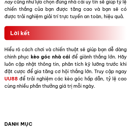
nay
cũng như lựa chọn đúng nhà cái uy tín sẽ giúp tỷ lệ
chiến thắng của bạn được tăng cao và bạn sẽ có
được trải nghiệm giải trí trực tuyến an toàn, hiệu quả.
Lời kết
Hiểu rõ cách chơi và chiến thuật sẽ giúp bạn dễ dàng
chinh phục
kèo góc nhà cái
để giành thắng lớn. Hãy
luôn cập nhật thông tin, phân tích kỹ lưỡng trước khi
đặt cược để gia tăng cơ hội thắng lớn. Truy cập ngay
UU88
để trải nghiệm các kèo góc hấp dẫn, tỷ lệ cao
cùng nhiều phần thưởng giá trị mỗi ngày.
DANH MỤC