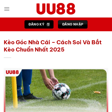
Bỏ
qua
nội
dung
ĐĂNG KÝ
ĐĂNG NHẬP
Kèo Góc Nhà Cái – Cách Soi Và Bắt
Kèo Chuẩn Nhất 2025