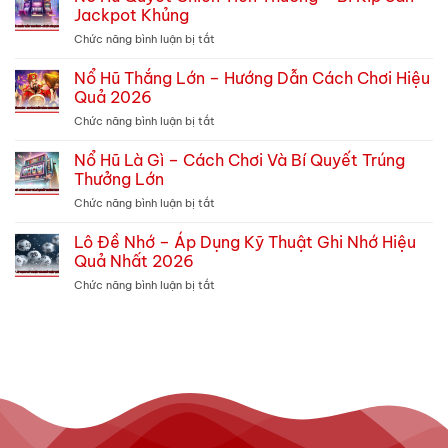
Hũ
Jackpot Khủng
2026
ở
Chức năng bình luận bị tắt
–
Nổ
Những
Hũ
Nổ Hũ Thắng Lớn – Hướng Dẫn Cách Chơi Hiệu
Điều
Quyết
Cần
Quả 2026
Chiến
Biết
ở
Chức năng bình luận bị tắt
Tiền
Trước
Nổ
Thưởng
Khi
Hũ
Nổ Hũ Là Gì – Cách Chơi Và Bí Quyết Trúng
–
Sử
Thắng
Bí
Thưởng Lớn
Dụng
Lớn
Kíp
ở
Chức năng bình luận bị tắt
–
Săn
Nổ
Hướng
Jackpot
Hũ
Lô Đề Nhớ – Áp Dụng Kỹ Thuật Ghi Nhớ Hiệu
Dẫn
Khủng
Là
Cách
Quả Nhất 2026
Gì
Chơi
ở
Chức năng bình luận bị tắt
–
Hiệu
Lô
Cách
Quả
Đề
Chơi
2026
Nhớ
Và
–
Bí
Áp
Quyết
Dụng
Trúng
Kỹ
Thưởng
Thuật
Lớn
Ghi