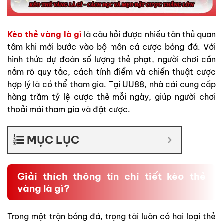
Kèo thẻ vàng là gì
là câu hỏi được nhiều tân thủ quan
tâm khi mới bước vào bộ môn cá cược bóng đá. Với
hình thức dự đoán số lượng thẻ phạt, người chơi cần
nắm rõ quy tắc, cách tính điểm và chiến thuật cược
hợp lý là có thể tham gia. Tại UU88, nhà cái cung cấp
hàng trăm tỷ lệ cược thẻ mỗi ngày, giúp người chơi
thoải mái tham gia và đặt cược.
MỤC LỤC
Giải thích thông tin chi tiết kèo thẻ
vàng là gì?
Trong một trận bóng đá, trọng tài luôn có hai loại thẻ