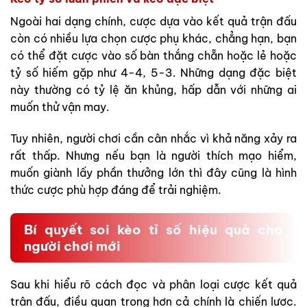
Ngoài hai dạng chính, cược dựa vào kết quả trận đấu
còn có nhiều lựa chọn cược phụ khác, chẳng hạn, bạn
có thể đặt cược vào số bàn thắng chẵn hoặc lẻ hoặc
tỷ số hiếm gặp như 4-4, 5-3. Những dạng đặc biệt
này thường có tỷ lệ ăn khủng, hấp dẫn với những ai
muốn thử vận may.
Tuy nhiên, người chơi cần cân nhắc vì khả năng xảy ra
rất thấp. Nhưng nếu bạn là người thích mạo hiểm,
muốn giành lấy phần thưởng lớn thì đây cũng là hình
thức cược phù hợp đáng để trải nghiệm.
Bí quyết soi kèo tỉ số hiệu quả cho
người chơi mới
Sau khi hiểu rõ cách đọc và phân loại cược kết quả
trận đấu, điều quan trọng hơn cả chính là chiến lược.