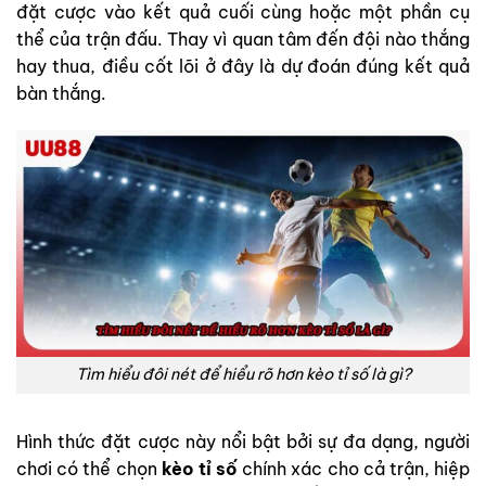
đặt cược vào kết quả cuối cùng hoặc một phần cụ
thể của trận đấu. Thay vì quan tâm đến đội nào thắng
hay thua, điều cốt lõi ở đây là dự đoán đúng kết quả
bàn thắng.
Tìm hiểu đôi nét để hiểu rõ hơn kèo tỉ số là gì?
Hình thức đặt cược này nổi bật bởi sự đa dạng, người
chơi có thể chọn
kèo tỉ số
chính xác cho cả trận, hiệp