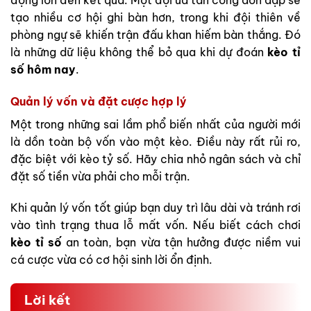
tạo nhiều cơ hội ghi bàn hơn, trong khi đội thiên về
phòng ngự sẽ khiến trận đấu khan hiếm bàn thắng. Đó
là những dữ liệu không thể bỏ qua khi dự đoán
kèo tỉ
số hôm nay
.
Quản lý vốn và đặt cược hợp lý
Một trong những sai lầm phổ biến nhất của người mới
là dồn toàn bộ vốn vào một kèo. Điều này rất rủi ro,
đặc biệt với kèo tỷ số. Hãy chia nhỏ ngân sách và chỉ
đặt số tiền vừa phải cho mỗi trận.
Khi quản lý vốn tốt giúp bạn duy trì lâu dài và tránh rơi
vào tình trạng thua lỗ mất vốn. Nếu biết cách chơi
kèo tỉ số
an toàn, bạn vừa tận hưởng được niềm vui
cá cược vừa có cơ hội sinh lời ổn định.
Lời kết