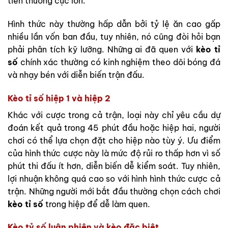
tiền thưởng cực lớn.
Hình thức này thường hấp dẫn bởi tỷ lệ ăn cao gấp
nhiều lần vốn ban đầu, tuy nhiên, nó cũng đòi hỏi bạn
phải phân tích kỹ lưỡng. Những ai đã quen với
kèo tỉ
số
chính xác thường có kinh nghiệm theo dõi bóng đá
và nhạy bén với diễn biến trận đấu.
Kèo tỉ số hiệp 1 và hiệp 2
Khác với cược trong cả trận, loại này chỉ yêu cầu dự
đoán kết quả trong 45 phút đầu hoặc hiệp hai, người
chơi có thể lựa chọn đặt cho hiệp nào tùy ý. Ưu điểm
của hình thức cược này là mức độ rủi ro thấp hơn vì số
phút thi đấu ít hơn, diễn biến dễ kiểm soát. Tuy nhiên,
lợi nhuận không quá cao so với hình hình thức cược cả
trận. Những người mới bắt đầu thường chọn cách chơi
kèo tỉ số
trong hiệp để dễ làm quen.
Kèo tỷ số luân phiên và kèo đặc biệt