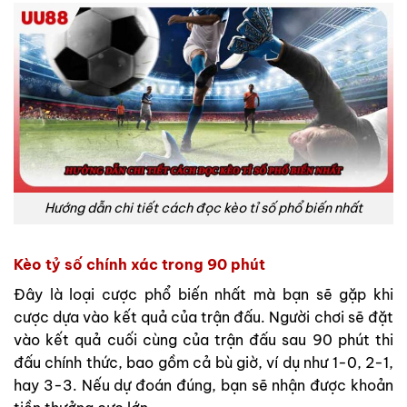
Hướng dẫn chi tiết cách đọc kèo tỉ số phổ biến nhất
Kèo tỷ số chính xác trong 90 phút
Đây là loại cược phổ biến nhất mà bạn sẽ gặp khi
cược dựa vào kết quả của trận đấu. Người chơi sẽ đặt
vào kết quả cuối cùng của trận đấu sau 90 phút thi
đấu chính thức, bao gồm cả bù giờ, ví dụ như 1-0, 2-1,
hay 3-3. Nếu dự đoán đúng, bạn sẽ nhận được khoản